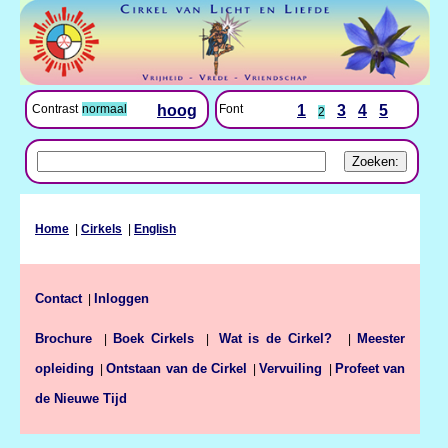
Font
1
3
4
5
Contrast
normaal
hoog
2
Home
|
Cirkels
|
English
Contact
Inloggen
|
Brochure
Boek Cirkels
Meester
|
|
Wat is de Cirkel?
|
opleiding
Ontstaan van de Cirkel
Vervuiling
Profeet van
|
|
|
de Nieuwe Tijd