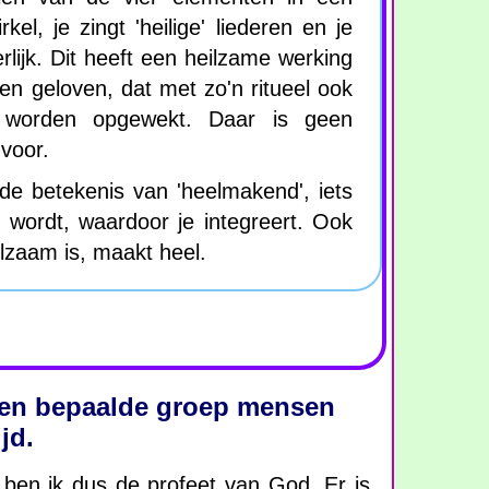
irkel, je zingt 'heilige' liederen en je
erlijk. Dit heeft een heilzame werking
n geloven, dat met zo'n ritueel ook
n worden opgewekt. Daar is geen
 voor.
de betekenis van 'heelmakend', iets
 wordt, waardoor je integreert. Ook
ilzaam is, maakt heel.
 een bepaalde groep mensen
jd.
ben ik dus de profeet van God. Er is