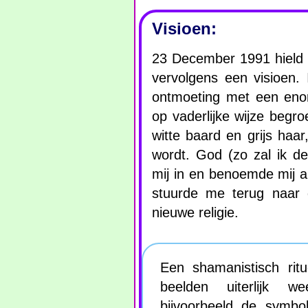
Visioen:
23 December 1991 hield i
vervolgens een visioen.
ontmoeting met een enor
op vaderlijke wijze beg
witte baard en grijs haa
wordt. God (zo zal ik de
mij in en benoemde mij al
stuurde me terug naar 
nieuwe religie.
Een shamanistisch ritue
beelden uiterlijk w
bijvoorbeeld de symbo