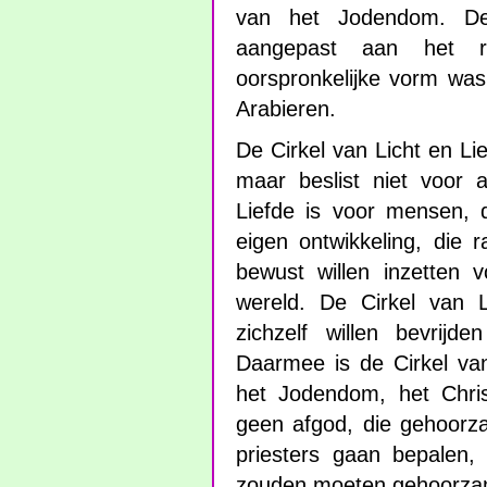
van het Jodendom. De 
aangepast aan het r
oorspronkelijke vorm wa
Arabieren.
De Cirkel van Licht en Li
maar beslist niet voor 
Liefde is voor mensen, d
eigen ontwikkeling, die r
bewust willen inzetten 
wereld. De Cirkel van 
zichzelf willen bevrijd
Daarmee is de Cirkel van
het Jodendom, het Chr
geen afgod, die gehoorza
priesters gaan bepalen,
zouden moeten gehoorza