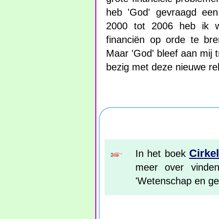
heb 'God' gevraagd een 
2000 tot 2006 heb ik w
financiën op orde te br
Maar 'God' bleef aan mij t
bezig met deze nieuwe rel
Cirke
In het boek
meer over vinde
'Wetenschap en gel