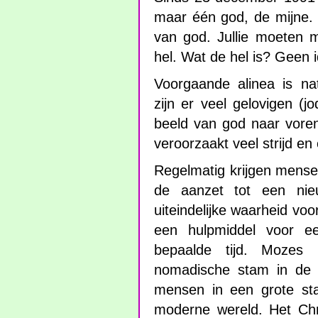
maar één god, de mijne. 
van god. Jullie moeten m
hel. Wat de hel is? Geen 
Voorgaande alinea is na
zijn er veel gelovigen (j
beeld van god naar voren
veroorzaakt veel strijd en 
Regelmatig krijgen mense
de aanzet tot een nieu
uiteindelijke waarheid voor
een hulpmiddel voor e
bepaalde tijd. Mozes
nomadische stam in de w
mensen in een grote st
moderne wereld. Het Chr