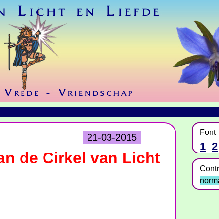
Font
21-03-2015
1
2
an de Cirkel van Licht
Contr
norm