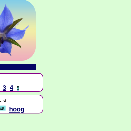
3
4
5
ast
aal
hoog