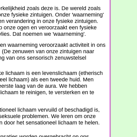
kelijkheid zoals deze is. De wereld zoals
ze fysieke zintuigen. Onder 'waarneming'
en verandering in onze fysieke zintuigen.
 op onze ogen en veroorzaakt een fysieke
vlies. Dat noemen we 'waarneming'.
n waarneming veroorzaakt activiteit in ons
. (De zenuwen van onze zintuigen naar
ing van ons sensorisch zenuwstelsel
e lichaam is een levenslichaam (etherisch
eel lichaam) als een tweede huid. Men
eerste laag van de aura. We hebben
lichaam te reinigen, te versterken en te
ioneel lichaam vervuild of beschadigd is,
s seksuele problemen. We leren om onze
en door het sensationeel lichaam te helen.
nsaties worden overgebracht op ons