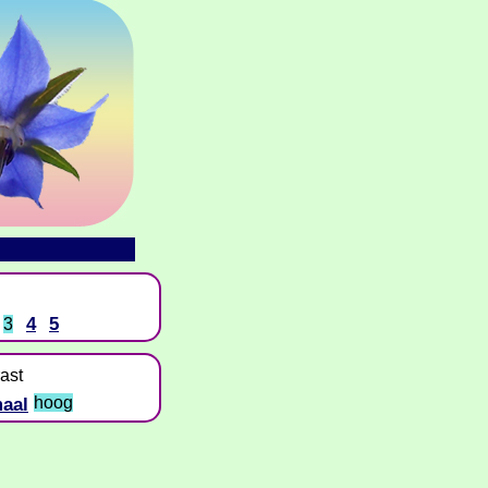
4
5
3
ast
aal
hoog