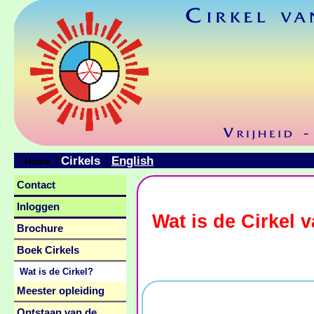
Cirkels
English
|
|
Home
Contact
Inloggen
Wat is de Cirkel v
Brochure
Boek Cirkels
Wat is de Cirkel?
Meester opleiding
Ontstaan van de