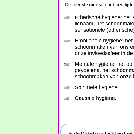
De meeste mensen hebben tijden
Etherische hygiene: het
lichaam, het schoonmake
sensationele (etherische
Emotionele hygiene: het
schoonmaken van ons em
onze invloedssfeer in de
Mentale hygiene: het op
gevoelens, het schoonma
schoonmaken van onze in
Spirituele hygiene.
Causale hygiene.
In de Cirkel van Licht en Lie