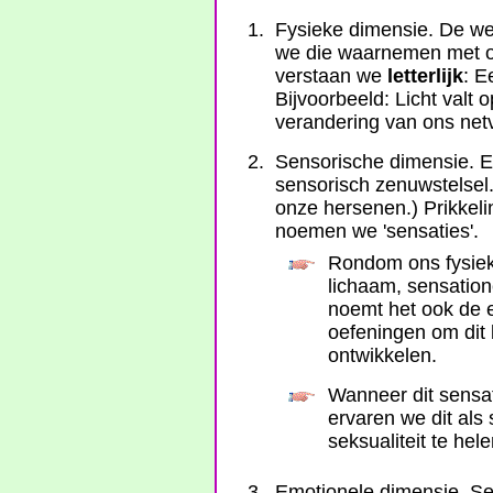
Fysieke dimensie. De wer
we die waarnemen met on
verstaan we
letterlijk
: E
Bijvoorbeeld: Licht valt
verandering van ons net
Sensorische dimensie. Ee
sensorisch zenuwstelsel
onze hersenen.) Prikkel
noemen we 'sensaties'.
Rondom ons fysiek
lichaam, sensation
noemt het ook de 
oefeningen om dit 
ontwikkelen.
Wanneer dit sensat
ervaren we dit al
seksualiteit te hel
Emotionele dimensie. Se