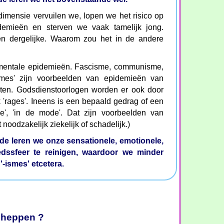
dimensie vervuilen we, lopen we het risico op
idemieën en sterven we vaak tamelijk jong.
en dergelijke. Waarom zou het in de andere
mentale epidemieën. Fascisme, communisme,
smes' zijn voorbeelden van epidemieën van
kten. Godsdienstoorlogen worden er ook door
 'rages'. Ineens is een bepaald gedrag of een
ge', 'in de mode'. Dat zijn voorbeelden van
noodzakelijk ziekelijk of schadelijk.)
efde leren we onze sensationele, emotionele,
oedssfeer te reinigen, waardoor we minder
'-ismes' etcetera.
cheppen ?