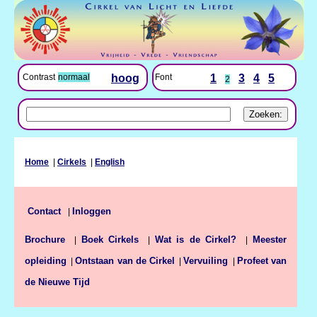
Font
1
3
4
5
Contrast
normaal
hoog
2
Home
|
Cirkels
|
English
Inloggen
Contact
|
Brochure
Boek Cirkels
Wat is de Cirkel?
Meester
|
|
|
opleiding
Ontstaan van de Cirkel
Vervuiling
Profeet van
|
|
|
de Nieuwe Tijd